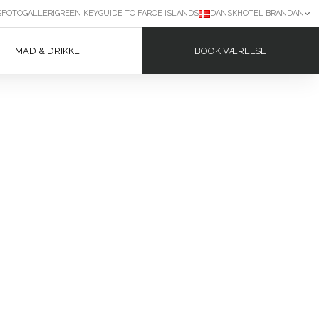
S
FOTOGALLERI
GREEN KEY
GUIDE TO FAROE ISLANDS
DANSK
HOTEL BRANDAN
BOOK VÆRELSE
MAD & DRIKKE