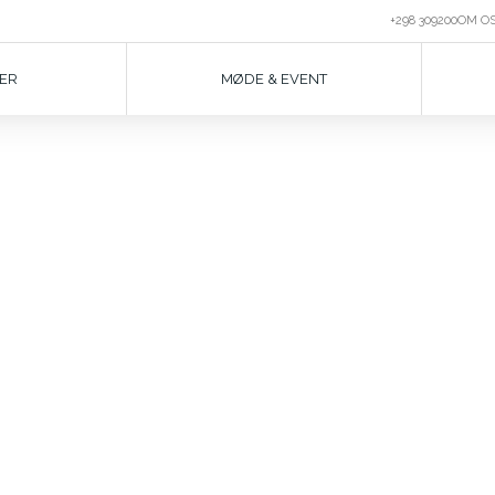
+298 309200
OM O
ER
MØDE & EVENT